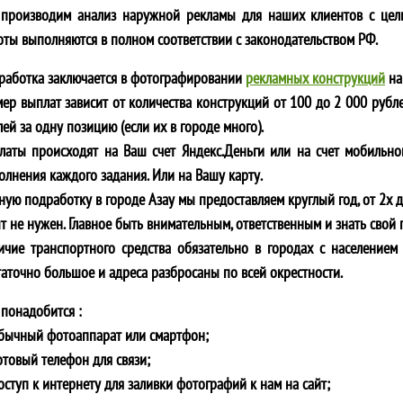
производим анализ наружной рекламы для наших клиентов с цел
оты выполняются в полном соответствии с законодательством РФ.
работка заключается в фотографировании
рекламных конструкций
на
мер выплат зависит от количества конструкций от 100 до 2 000 рубле
ей за одну позицию (если их в городе много).
латы происходят на Ваш счет Яндекс.Деньги или на счет мобильно
олнения каждого задания. Или на Вашу карту.
ную подработку в городе
Азау
мы предоставляем круглый год, от 2х д
т не нужен. Главное быть внимательным, ответственным и знать свой 
ичие транспортного средства обязательно в городах с населением 
таточно большое и адреса разбросаны по всей окрестности.
 понадобится :
обычный фотоаппарат или смартфон;
отовый телефон для связи;
оступ к интернету для заливки фотографий к нам на сайт;