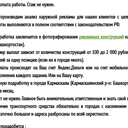
 опыта работы. Стаж не нужен.
производим анализ наружной рекламы для наших клиентов с цел
оты выполняются в полном соответствии с законодательством РФ.
работка заключается в фотографировании
рекламных конструкций
на
Башкортостан)
.
мер выплат зависит от количества конструкций от 100 до 2 000 рубле
ей за одну позицию (если их в городе много).
латы происходят на Ваш счет Яндекс.Деньги или на счет мобильно
олнения каждого задания. Или на Вашу карту.
ную подработку в городе
Кармаскалы (Кармаскалинский р-н: Башкорт
в месяц.
т не нужен. Главное быть внимательным, ответственным и знать свой 
ичие транспортного средства обязательно в городах с населением 
таточно большое и адреса разбросаны по всей окрестности.
 понадобится :