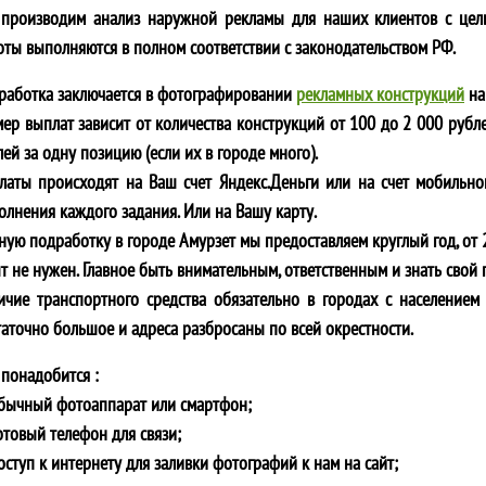
производим анализ наружной рекламы для наших клиентов с цел
оты выполняются в полном соответствии с законодательством РФ.
работка заключается в фотографировании
рекламных конструкций
на
мер выплат зависит от количества конструкций от 100 до 2 000 рубле
ей за одну позицию (если их в городе много).
латы происходят на Ваш счет Яндекс.Деньги или на счет мобильно
олнения каждого задания. Или на Вашу карту.
ную подработку в городе
Амурзет
мы предоставляем круглый год, от 2
т не нужен. Главное быть внимательным, ответственным и знать свой 
ичие транспортного средства обязательно в городах с населением 
таточно большое и адреса разбросаны по всей окрестности.
 понадобится :
обычный фотоаппарат или смартфон;
отовый телефон для связи;
оступ к интернету для заливки фотографий к нам на сайт;