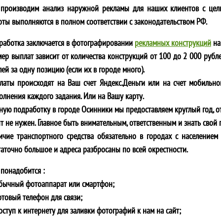
производим анализ наружной рекламы для наших клиентов с цел
оты выполняются в полном соответствии с законодательством РФ.
работка заключается в фотографировании
рекламных конструкций
на
мер выплат зависит от количества конструкций от 100 до 2 000 рубле
ей за одну позицию (если их в городе много).
латы происходят на Ваш счет Яндекс.Деньги или на счет мобильно
олнения каждого задания. Или на Вашу карту.
ную подработку в городе
Осинники
мы предоставляем круглый год, от
т не нужен. Главное быть внимательным, ответственным и знать свой 
ичие транспортного средства обязательно в городах с населением 
таточно большое и адреса разбросаны по всей окрестности.
 понадобится :
обычный фотоаппарат или смартфон;
отовый телефон для связи;
оступ к интернету для заливки фотографий к нам на сайт;