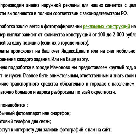
производим анализ наружной рекламы для наших клиентов с цел
оты выполняются в полном соответствии с законодательством РФ.
работка заключается в фотографировании
рекламных конструкций
на
мер выплат зависит от количества конструкций от 100 до 2 000 рубле
ей за одну позицию (если их в городе много).
латы происходят на Ваш счет Яндекс.Деньги или на счет мобильно
олнения каждого задания. Или на Вашу карту.
ную подработку в городе
Мамоново
мы предоставляем круглый год, от
т не нужен. Главное быть внимательным, ответственным и знать свой 
ичие транспортного средства обязательно в городах с населением 
таточно большое и адреса разбросаны по всей окрестности.
 понадобится :
обычный фотоаппарат или смартфон;
отовый телефон для связи;
оступ к интернету для заливки фотографий к нам на сайт;