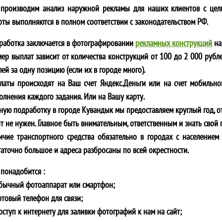
производим анализ наружной рекламы для наших клиентов с цел
оты выполняются в полном соответствии с законодательством РФ.
работка заключается в фотографировании
рекламных конструкций
на
мер выплат зависит от количества конструкций от 100 до 2 000 рубле
ей за одну позицию (если их в городе много).
латы происходят на Ваш счет Яндекс.Деньги или на счет мобильно
олнения каждого задания. Или на Вашу карту.
ную подработку в городе
Кувандык
мы предоставляем круглый год, от
т не нужен. Главное быть внимательным, ответственным и знать свой 
ичие транспортного средства обязательно в городах с населением 
таточно большое и адреса разбросаны по всей окрестности.
 понадобится :
обычный фотоаппарат или смартфон;
отовый телефон для связи;
оступ к интернету для заливки фотографий к нам на сайт;